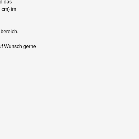
d das
 cm) im
hbereich.
auf Wunsch gerne