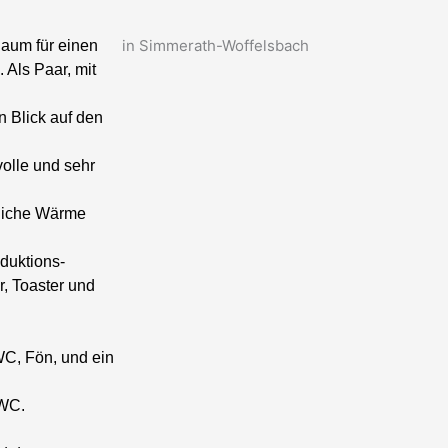
in Simmerath-Woffelsbach
Raum für einen
.
Als Paar, mit
 Blick auf den
olle und sehr
liche Wärme
duktions-
, Toaster und
C, Fön, und ein
 WC.