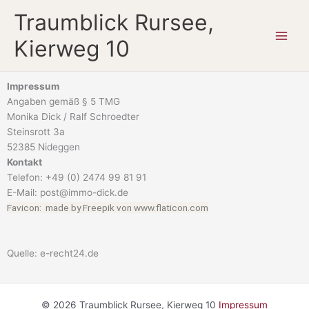
Zum
Traumblick Rursee,
Inhalt
springen
Kierweg 10
Impressum
Angaben gemäß § 5 TMG
Monika Dick / Ralf Schroedter
Steinsrott 3a
52385 Nideggen
Kontakt
Telefon: +49 (0) 2474 99 81 91
E-Mail: post@immo-dick.de
Favicon: made by Freepik von www.flaticon.com
Quelle: e-recht24.de
© 2026 Traumblick Rursee, Kierweg 10
Impressum